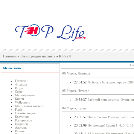
Главная
»
Регистрация на сайте
»
RSS 2.0
Гл
Меню сайта
06 Марта, Пятница
Главная
22:34:52
Любовь в большом городе | 200
Фильмы
Игры
05 Марта, Четверг
Софт
Мультфильмы
Книги
19:58:37
Рабочий день админа. Очень см
Wallpapers
Мобильный контент
04 Марта, Среда
Flash
Онлайн видео
Картинки
23:56:57
Driver Genius Professional Editi
Интересное
Подписи
23:52:09
Ну, погоди! Серии 1, 4, 5, 8, 10
Аватары
Разное
23:45:11
13-й район: Ультиматум | Banli