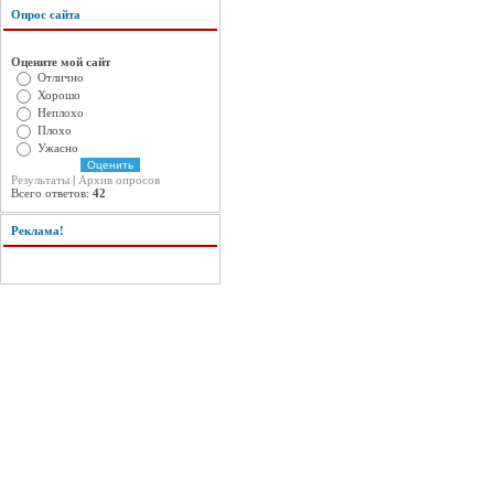
Опрос сайта
Оцените мой сайт
Отлично
Хорошо
Неплохо
Плохо
Ужасно
Результаты
|
Архив опросов
Всего ответов:
42
Реклама!