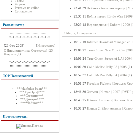
Тесты
Форум
Реклама на сайте
23:41:39
Любовь в большом городе | Nov
Соглашение
23:35:11
Война невест | Bride Wars | 2009
Рандомизатор
23:29:18
Нерожденный | Unborn | 2009 
02 Марта, Понедельник
::::::::::::::::::::::::::::::::::::::::::::
*=*=*=*=*=*=*=*=*=*=*=*
19:12:10
Internet Download Manager v5.1
[23 Фев 2009]
[
Интересное
]
19:08:27
True Crime: New York City | 200
С Днем защитника Отечества! | 23
Февраля
(
0
)
19:06:24
True Crime: Streets of LA | 2004
*=*=*=*=*=*=*=*=*=*=*=*
::::::::::::::::::::::::::::::::::::::::::::
19:00:59
Colin McRae Rally 05 | 2005
(0)
18:57:37
Colin McRae Rally 04 | 2004
(0)
TOP Пользователей
18:51:37
Freedom Fighters | Борцы за Сво
***danbdan bdan***
18:46:39
Хитмэн | Hitman | 2007 | DVDRi
***T|peOple|P***
***Светлана***
***Дмитрий***
18:43:25
Hitman: Contracts | Хитмэн: Кон
***Vladimir***
18:38:27
Hitman 2: Silent Assassin | Хит
Прогноз погоды