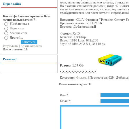
коде, вытатуированном на его затылке, а также е
Опрос сайта
Но охотник становится добычей, когда 47-й оказ
как он сам пытается понять, кто его подставил 
пробудившиеся в нем после встречи с прекрасн
Каким файловым архивом Вам
лучше пользоваться ?
Выпущено: США, Франция / Twentieth Century F
Продолжительность: 01:28:56
Fileshare.in.ua
Перевод: Дублированный
Uaget.com
Shareua.com
Формат: XviD
Качество: DVDRip
Другой...
Видео: 1810 kbps, 672x288
Звук: 48 kHz, AC3 5.1, 384 kbps
Результаты
|
Архив опросов
Всего ответов:
16
Реклама!
Размер: 1.37 Gb
*-*-*-*-*-*-*-*-*-*-*-*-*
Категория:
Фильмы
| Просмотров: 629 | Добавил
Всего комментариев:
0
Имя *:
Email *: