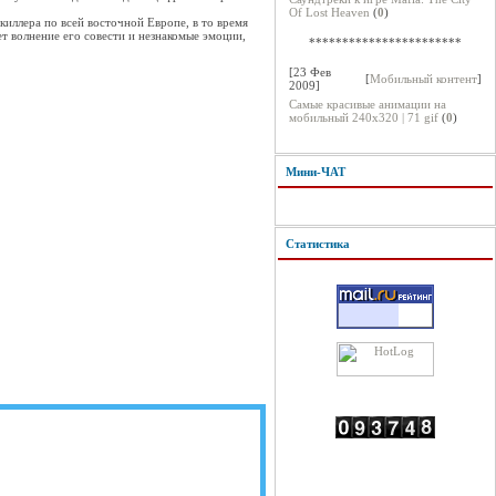
Of Lost Heaven
(
0
)
киллера по всей восточной Европе, в то время
ет волнение его совести и незнакомые эмоции,
***********************
[23 Фев
[
Мобильный контент
]
2009]
Самые красивые анимации на
мобильный 240х320 | 71 gif
(
0
)
Мини-ЧАТ
Статистика