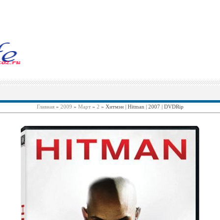
Главная
»
2009
»
Март
»
2
» Хитмэн | Hitman | 2007 | DVDRip