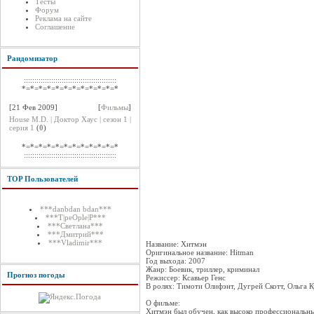
Тесты
Форум
Реклама на сайте
Соглашение
Рандомизатор
::::::::::::::::::::::::::::::::::::::::::::
*=*=*=*=*=*=*=*=*=*=*=*
[21 Фев 2009]
[
Фильмы
]
House M.D. | Доктор Хаус | сезон 1 |
серия 1
(
0
)
*=*=*=*=*=*=*=*=*=*=*=*
::::::::::::::::::::::::::::::::::::::::::::
TOP Пользователей
***danbdan bdan***
***T|peOple|P***
***Светлана***
***Дмитрий***
***Vladimir***
Название: Хитмэн
Оригинальное название: Hitman
Год выхода: 2007
Жанр: Боевик, триллер, криминал
Прогноз погоды
Режиссер: Ксавьер Генс
В ролях: Тимоти Олифэнт, Дугрей Скотт, Ольга 
О фильме:
Хитмэн был обучен, как высоко профессиональны