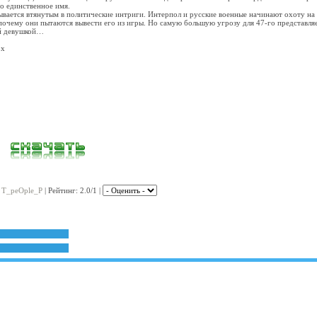
го единственное имя.
ывается втянутым в политические интриги. Интерпол и русские военные начинают охоту на 
и почему они пытаются вывести его из игры. Но самую большую угрозу для 47-го представля
ой девушкой…
ox
:
T_peOple_P
| Рейтинг: 2.0/1 |