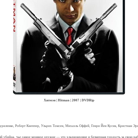
Хитмэн | Hitman | 2007 | DVDRip
Куриленко, Роберт Кнеппер, Ульрих Томсен, Михаэль Оффей, Генри Йен Кусик, Кристиан Эр
й убийца, чье самое мощное оружие — это хладнокровие и безмерная гордость за свою раб