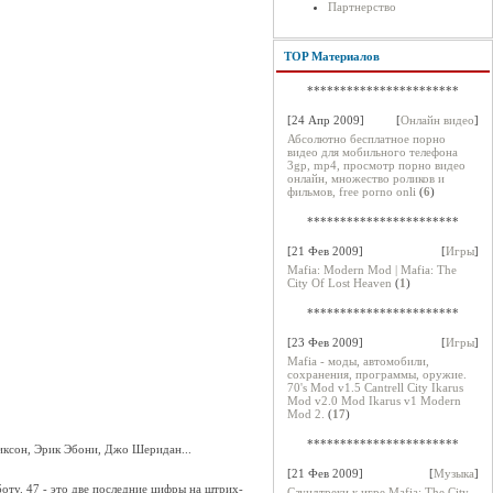
Партнерство
TOP Материалов
***********************
[24 Апр 2009]
[
Онлайн видео
]
Абсолютно бесплатное порно
видео для мобильного телефона
3gp, mp4, просмотр порно видео
онлайн, множество роликов и
фильмов, free porno onli
(
6
)
***********************
[21 Фев 2009]
[
Игры
]
Mafia: Modern Mod | Mafia: The
City Of Lost Heaven
(
1
)
***********************
[23 Фев 2009]
[
Игры
]
Mafia - моды, автомобили,
сохранения, программы, оружие.
70's Mod v1.5 Cantrell City Ikarus
Mod v2.0 Mod Ikarus v1 Modern
Mod 2.
(
17
)
***********************
иксон, Эрик Эбони, Джо Шеридан...
[21 Фев 2009]
[
Музыка
]
оту. 47 - это две последние цифры на штрих-
Саундтреки к игре Mafia: The City