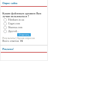
Опрос сайта
Каким файловым архивом Вам
лучше пользоваться ?
Fileshare.in.ua
Uaget.com
Shareua.com
Другой...
Результаты
|
Архив опросов
Всего ответов:
16
Реклама!