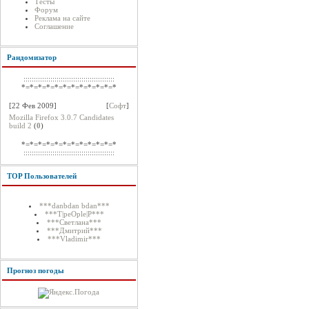
Тесты
Форум
Реклама на сайте
Соглашение
Рандомизатор
::::::::::::::::::::::::::::::::::::::::::::
*=*=*=*=*=*=*=*=*=*=*=*
[22 Фев 2009]
[
Софт
]
Mozilla Firefox 3.0.7 Candidates
build 2
(
0
)
*=*=*=*=*=*=*=*=*=*=*=*
::::::::::::::::::::::::::::::::::::::::::::
TOP Пользователей
***danbdan bdan***
***T|peOple|P***
***Светлана***
***Дмитрий***
***Vladimir***
Прогноз погоды