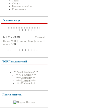
Тесты
Форум
Реклама на сайте
Соглашение
Рандомизатор
::::::::::::::::::::::::::::::::::::::::::::
*=*=*=*=*=*=*=*=*=*=*=*
[21 Фев 2009]
[
Фильмы
]
House M.D. | Доктор Хаус | сезон 1 |
серия 7
(
0
)
*=*=*=*=*=*=*=*=*=*=*=*
::::::::::::::::::::::::::::::::::::::::::::
TOP Пользователей
***danbdan bdan***
***T|peOple|P***
***Светлана***
***Дмитрий***
***Vladimir***
Прогноз погоды