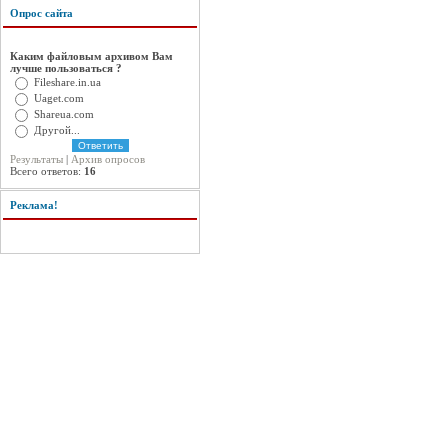
Опрос сайта
Каким файловым архивом Вам
лучше пользоваться ?
Fileshare.in.ua
Uaget.com
Shareua.com
Другой...
Результаты
|
Архив опросов
Всего ответов:
16
Реклама!