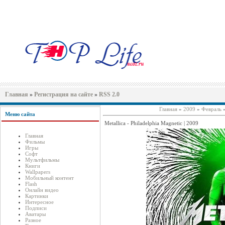
Главная
»
Регистрация на сайте
»
RSS 2.0
Главная
»
2009
»
Февраль
Меню сайта
Metallica - Philadelphia Magnetic | 2009
Главная
Фильмы
Игры
Софт
Мультфильмы
Книги
Wallpapers
Мобильный контент
Flash
Онлайн видео
Картинки
Интересное
Подписи
Аватары
Разное