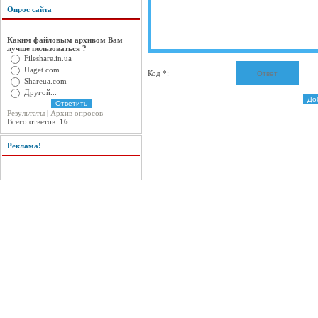
Опрос сайта
Каким файловым архивом Вам
лучше пользоваться ?
Fileshare.in.ua
Uaget.com
Код *:
Shareua.com
Другой...
Результаты
|
Архив опросов
Всего ответов:
16
Реклама!