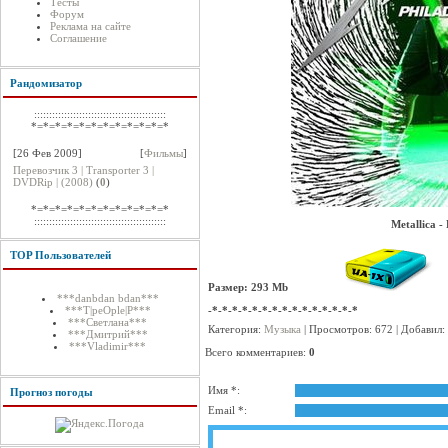
Тесты
Форум
Реклама на сайте
Соглашение
Рандомизатор
::::::::::::::::::::::::::::::::::::::::::::
*=*=*=*=*=*=*=*=*=*=*=*
[26 Фев 2009]
[
Фильмы
]
Перевозчик 3 | Transporter 3 |
DVDRip | (2008)
(
0
)
*=*=*=*=*=*=*=*=*=*=*=*
::::::::::::::::::::::::::::::::::::::::::::
Metallica -
TOP Пользователей
Размер: 293 Mb
***danbdan bdan***
***T|peOple|P***
-*-*-*-*-*-*-*-*-*-*-*-*-*-*-*
***Светлана***
Категория:
Музыка
| Просмотров: 672 | Добавил:
***Дмитрий***
***Vladimir***
Всего комментариев:
0
Имя *:
Прогноз погоды
Email *: